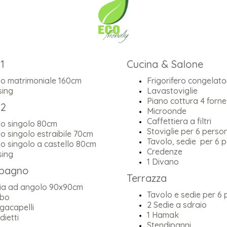
1
Cucina & Salone
to matrimoniale 160cm
Frigorifero congelato
sing
Lavastoviglie
Piano cottura 4 fornel
 2
Microonde
Caffettiera a filtri
to singolo 80cm
Stoviglie per 6 perso
to singolo estraibile 70cm
Tavolo, sedie per 6 
to singolo a castello 80cm
Credenze
sing
1 Divano
 bagno
Terrazza
ia ad angolo 90x90cm
Tavolo e sedie per 6
bo
2 Sedie a sdraio
gacapelli
1 Hamak
ietti
Stendipanni