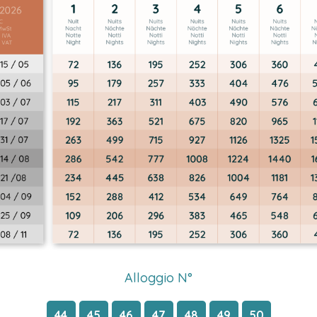
Alloggio N°
44
45
46
47
48
49
50