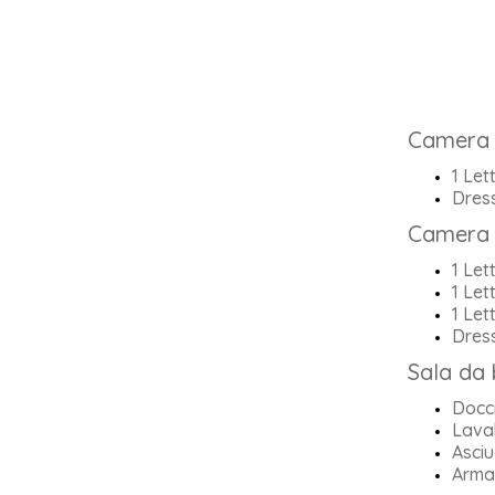
Camera 
1 Let
Dres
Camera
1 Let
1 Let
1 Let
Dres
Sala da
Docc
Lava
Asciu
Armad