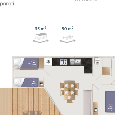
parati
2
2
35 m
50 m