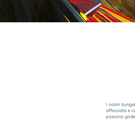
I nostri bung
affacciata e c
possono godere