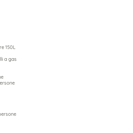
re 150L
li a gas
ne
persone
 persone