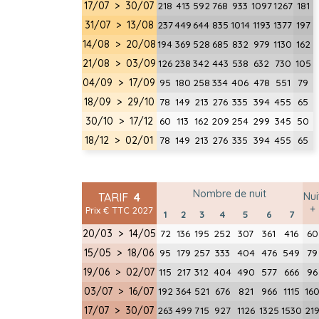
17/07 > 30/07
218
413
592
768
933
1097
1267
181
31/07 > 13/08
237
449
644
835
1014
1193
1377
197
14/08 > 20/08
194
369
528
685
832
979
1130
162
21/08 > 03/09
126
238
342
443
538
632
730
105
04/09 > 17/09
95
180
258
334
406
478
551
79
18/09 > 29/10
78
149
213
276
335
394
455
65
30/10 > 17/12
60
113
162
209
254
299
345
50
18/12 > 02/01
78
149
213
276
335
394
455
65
Nombre de nuit
TARIF
4
Nui
+
Prix € TTC 2027
1
2
3
4
5
6
7
20/03 > 14/05
72
136
195
252
307
361
416
60
15/05 > 18/06
95
179
257
333
404
476
549
79
19/06 > 02/07
115
217
312
404
490
577
666
96
03/07 > 16/07
192
364
521
676
821
966
1115
16
17/07 > 30/07
263
499
715
927
1126
1325
1530
21