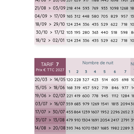
14/08 > 20/08
337
639
917
1188
1443
1698
1961
2
21/08 > 03/09
218
414
593
769
933
1098
1268
1
04/09 > 17/09
165
312
448
580
705
829
957
1
18/09 > 29/10
124
234
336
435
529
622
718
1
30/10 > 17/12
103
195
280
363
440
518
598
8
18/12 > 02/01
124
234
336
435
529
622
718
1
Nombre de nuit
TARIF
7
N
Prix € TTC 2027
1
2
3
4
5
6
7
20/03 > 14/05
120
228
327
423
514
605
698
1
15/05 > 18/06
168
319
457
592
719
846
977
1
19/06 > 02/07
221
419
600
778
945
1112
1284
1
03/07 > 16/07
359
683
979
1269
1541
1813
2094
3
17/07 > 30/07
455
864
1239
1607
1952
2296
2652
3
31/07 > 13/08
479
910
1304
1691
2054
2417
2791
3
14/08 > 20/08
393
746
1070
1387
1685
1982
2289
3