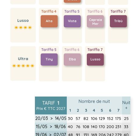
Tariffa 4
Tariffa 5
Tariffa 6
Tariffa 7
Capraia
Lusso
Alta
Vista
Tribù
Mer
Tariffa 5
Tariffa 6
Tariffa 7
Ultra
Tiny
Elba
Lusso
Nombre de nuit
TARIF
1
Nuit
+
Prix € TTC 2027
1
2
3
4
5
6
7
20/03 > 14/05
30
57
82
106
129
152
175
25
15/05 > 18/06
40
76
108
140
170
200
231
33
19/06 > 02/07
48
91
131
169
206
242
279
40