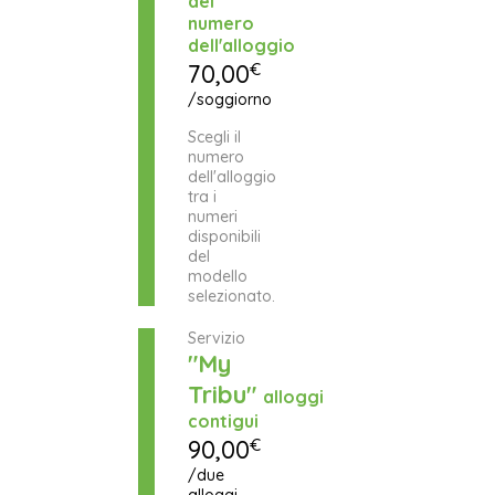
del
numero
dell'alloggio
70,00
€
/soggiorno
Scegli il
numero
dell'alloggio
tra i
numeri
disponibili
del
modello
selezionato.
Servizio
"My
Tribu"
alloggi
contigui
90,00
€
/due
alloggi