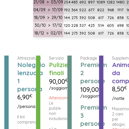
21/08 > 03/09
254
483
692
897
1089
1282
1480
2
04/09 > 17/09
192
364
522
677
822
968
1117
1
18/09 > 29/10
144
273
392
508
617
726
838
1
30/10 > 17/12
120
228
327
423
514
605
698
1
18/12 > 02/01
144
273
392
508
617
726
838
1
Attrezzatura
Servizio
Package
Supplem
Noleggio
Pulizie
Premium
Anim
lenzuola
finali
2
da
1
persone
comp
90,00
€
persona
8,50
€
/soggiorno
109,00
€
6,90
€
/soggiorno
Attenzione!
/notte
Le
Premium
/persona
pulizie
Massimo
non
3
2 cani
Il kit
includono
per
comprende
persone
:
allogio.
:
• La