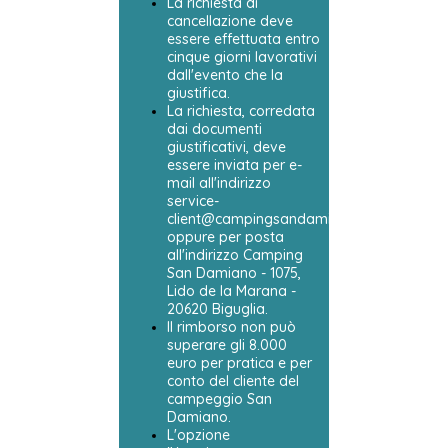
La richiesta di
cancellazione deve
essere effettuata entro
cinque giorni lavorativi
dall'evento che la
giustifica.
La richiesta, corredata
dai documenti
giustificativi, deve
essere inviata per e-
mail all'indirizzo
service-
client@campingsandamiano.com,
oppure per posta
all'indirizzo Camping
San Damiano - 1075,
Lido de la Marana -
20620 Biguglia.
Il rimborso non può
superare gli 8.000
euro per pratica e per
conto del cliente del
campeggio San
Damiano.
L'opzione