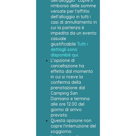
dell'alloggio" copre il
rimborso delle somme
versate per l'affitto
dell'alloggio in tutti i
casi di annullamento in
cui la partenza è
impedita da un evento
casuale
giustificabile
Tutti i
dettagli sono
disponibili qui
.
L'opzione di
cancellazione ha
effetto dal momento
in cui si riceve la
conferma della
prenotazione dal
Camping San
Damiano e termina
alle ore 12.00 del
giorno di arrivo
previsto.
Questa opzione non
copre l'interruzione del
soggiorno.