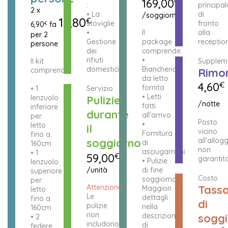
169,00
€
:
principal
2 x
• La
di
/soggiorno
13,80
€
stoviglie
fronto
6,90
fa
€
•
Il
alla
per 2
Gestione
package
reception
persone
dei
comprende:
rifiuti
•
Il kit
Supplem
domestici
Biancheria
comprende
Rimor
da letto
:
4,60
€
fornita
• 1
Servizio
• Letti
lenzuolo
Pulizie
/notte
fatti
inferiore
durante
all'arrivo
per
Posto
•
letto
il
vicino
Fornitura
fino a
soggiorno
all'allog
di
160cm
non
asciugamani
• 1
59,00
€
garantito
• Pulizie
lenzuolo
/unità
di fine
superiore
Costo
soggiorno
per
Attenzione!
Tass
Maggiori
letto
Le
dettagli
fino a
di
pulizie
nella
160cm
non
descrizione
soggi
• 2
includono
di
federe