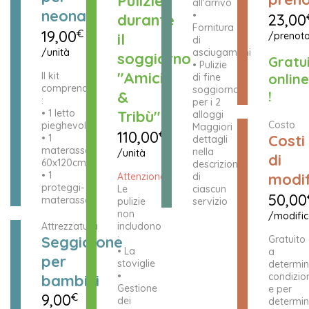
Pulizie
all'arrivo
neonati
•
durante
23,00
Fornitura
19,00
€
il
/prenota
di
/unità
asciugamani
soggiorno
Gratu
• Pulizie
"Amici
Il kit
online
di fine
comprende
soggiorno
&
!
:
per i 2
• 1 letto
Tribù"
alloggi
Costo
pieghevole
Maggiori
110,00
€
Costi
• 1
dettagli
materasso
nella
/unità
di
60x120cm
descrizione
• 1
modif
Attenzione!
di
proteggi-
Le
ciascun
50,00
materasso
pulizie
servizio
non
/modifi
Attrezzatura
includono
Seggiolone
:
Gratuito
• La
a
per
stoviglie
determin
•
condizion
bambini
Gestione
e per
9,00
€
dei
determin