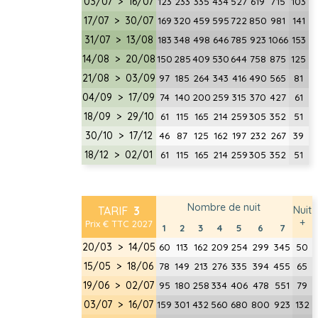
03/07 > 16/07
123
233
335
434
527
619
715
103
17/07 > 30/07
169
320
459
595
722
850
981
141
31/07 > 13/08
183
348
498
646
785
923
1066
153
14/08 > 20/08
150
285
409
530
644
758
875
125
21/08 > 03/09
97
185
264
343
416
490
565
81
04/09 > 17/09
74
140
200
259
315
370
427
61
18/09 > 29/10
61
115
165
214
259
305
352
51
30/10 > 17/12
46
87
125
162
197
232
267
39
18/12 > 02/01
61
115
165
214
259
305
352
51
Nombre de nuit
TARIF
3
Nuit
+
Prix € TTC 2027
1
2
3
4
5
6
7
20/03 > 14/05
60
113
162
209
254
299
345
50
15/05 > 18/06
78
149
213
276
335
394
455
65
19/06 > 02/07
95
180
258
334
406
478
551
79
03/07 > 16/07
159
301
432
560
680
800
923
132