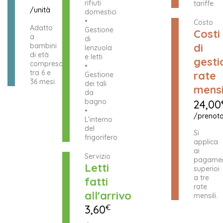
rifiuti
tariffe.
/unità
domestici
•
Costo
Adatto
Gestione
Costi
a
di
di
bambini
lenzuola
di età
e letti
gesti
compresa
•
tra 6 e
rate
Gestione
36 mesi.
dei tali
mensi
da
bagno
24,00
•
/prenoto
L'interno
del
Si
frigorifero
applica
ai
Servizio
pagamen
Letti
superioi
a tre
fatti
rate
all'arrivo
mensili.
3,60
€