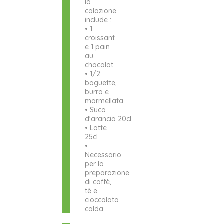
la
colazione
include :
• 1
croissant
e 1 pain
au
chocolat
• 1/2
baguette,
burro e
marmellata
• Suco
d'arancia 20cl
• Latte
25cl
•
Necessario
per la
preparazione
di caffè,
tè e
cioccolata
calda