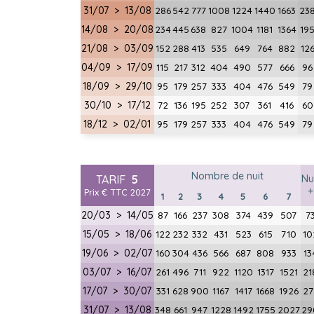
31/07 > 13/08
286
542
777
1008
1224
1440
1663
23
14/08 > 20/08
234
445
638
827
1004
1181
1364
19
21/08 > 03/09
152
288
413
535
649
764
882
12
04/09 > 17/09
115
217
312
404
490
577
666
96
18/09 > 29/10
95
179
257
333
404
476
549
79
30/10 > 17/12
72
136
195
252
307
361
416
60
18/12 > 02/01
95
179
257
333
404
476
549
79
Nombre de nuit
TARIF
5
Nu
+
Prix € TTC 2027
1
2
3
4
5
6
7
20/03 > 14/05
87
166
237
308
374
439
507
7
15/05 > 18/06
122
232
332
431
523
615
710
10
19/06 > 02/07
160
304
436
566
687
808
933
13
03/07 > 16/07
261
496
711
922
1120
1317
1521
21
17/07 > 30/07
331
628
900
1167
1417
1668
1926
27
31/07 > 13/08
348
661
947
1228
1492
1755
2027
29