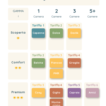
1
2
3
5+
GAMMA
↓
Camera
Camere
Camere
Camere
Tariffa 1
Tariffa 2
Tariffa 3
Scoperta
Capanna
Dolce
Declik
Tariffa 2
Tariffa 3
Tariffa 4
Comfort
Belvita
Pianosa
Giraglia
PMR
Tariffa 3
Tariffa 4
Tariffa 5
Tariffa 6
Premium
Cosy
Giglio
Capraia
Amici
Monte-
cristo