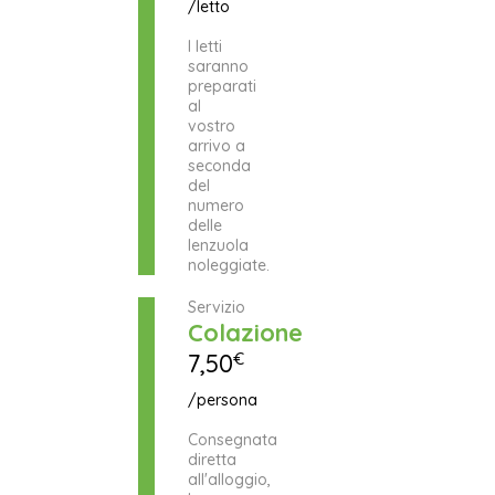
/letto
I letti
saranno
preparati
al
vostro
arrivo a
seconda
del
numero
delle
lenzuola
noleggiate.
Servizio
Colazione
7,50
€
/persona
Consegnata
diretta
all'alloggio,