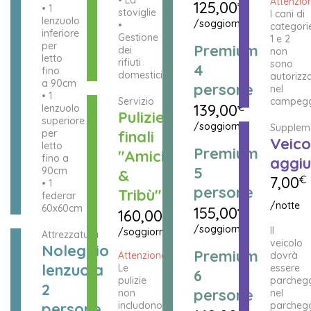
Attenzio
125,00
€
• 1
stoviglie
I cani di
lenzuolo
/soggiorno
•
categori
inferiore
Gestione
1 e 2
per
Premium
dei
non
letto
rifiuti
sono
4
fino
domestici
autorizza
a 90cm
persone
nel
• 1
Servizio
campegg
139,00
€
lenzuolo
Pulizie
superiore
/soggiorno
Supplem
per
finali
Veico
letto
Premium
"Amici
fino a
aggiu
5
90cm
&
7,00
€
• 1
persone
Tribù"
federar
/notte
60x60cm
155,00
€
160,00
€
/soggiorno
Il
/soggiorno
Attrezzatura
veicolo
Noleggio
Premium
Attenzione!
dovrà
lenzuola
Le
essere
6
pulizie
parcheg
2
persone
non
nel
persone
includono
parcheg