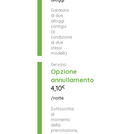
Garanzia
di due
alloggi
contigui
(a
condizione
di due
stessi
modelli)
Servizio
Opzione
annullamento
4,10
€
/notte
Sottoscritta
al
momento
della
prenotazione,