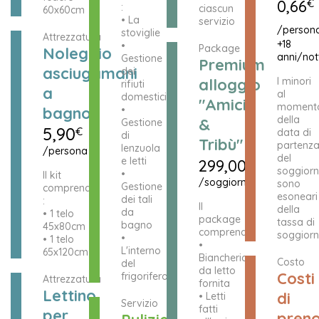
0,66
€
:
ciascun
60x60cm
• La
servizio
/person
stoviglie
Attrezzatura
+18
•
Package
Noleggio
anni/not
Gestione
Premium
asciugamani
dei
alloggio
I minori
rifiuti
a
al
domestici
"Amici
moment
bagno
•
della
&
Gestione
5,90
€
data di
di
Tribù"
partenz
lenzuola
/persona
del
e letti
299,00
€
soggior
•
Il kit
/soggiorno
sono
Gestione
comprende
esoneari
dei tali
:
Il
della
da
• 1 telo
package
tassa di
bagno
45x80cm
comprende:
soggiorn
•
• 1 telo
•
L'interno
65x120cm
Biancheria
Costo
del
da letto
Costi
frigorifero
Attrezzatura
fornita
Lettino
di
• Letti
Servizio
fatti
per
preno