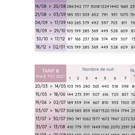
14/08 > 20/08
286
542
777
1008
1224
1440
1663
23
21/08 > 03/09
185
351
503
652
791
931
1075
15
04/09 > 17/09
140
265
379
492
597
703
811
11
18/09 > 29/10
105
199
285
369
449
528
609
8
30/10 > 17/12
87
166
237
308
374
439
507
7
18/12 > 02/01
105
199
285
369
449
528
609
8
Nombre de nuit
TARIF
6
Nu
Prix € TTC 2027
1
2
3
4
5
6
7
20/03 > 14/05
103
195
280
363
440
518
598
8
15/05 > 18/06
144
273
391
507
616
725
837
1
19/06 > 02/07
189
359
514
667
810
953
1100
1
03/07 > 16/07
308
585
839
1087
1320
1554
1794
2
17/07 > 30/07
390
741
1062
1377
1672
1967
2272
3
31/07 > 13/08
410
779
1117
1449
1760
2070
2391
3