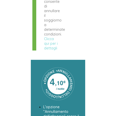
consente
di
annullare
il
soggiorno
a
determinate
condizioni.
Clicca
qui per i
dettagli
L'opzione
"Annullamento