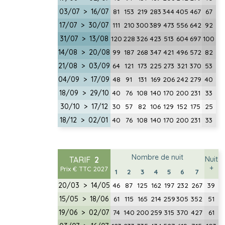
03/07 > 16/07
81
153
219
283
344
405
467
67
17/07 > 30/07
111
210
300
389
473
556
642
92
31/07 > 13/08
120
228
326
423
513
604
697
100
14/08 > 20/08
99
187
268
347
421
496
572
82
21/08 > 03/09
64
121
173
225
273
321
370
53
04/09 > 17/09
48
91
131
169
206
242
279
40
18/09 > 29/10
40
76
108
140
170
200
231
33
30/10 > 17/12
30
57
82
106
129
152
175
25
18/12 > 02/01
40
76
108
140
170
200
231
33
Nombre de nuit
TARIF
2
Nuit
+
Prix € TTC 2027
1
2
3
4
5
6
7
20/03 > 14/05
46
87
125
162
197
232
267
39
15/05 > 18/06
61
115
165
214
259
305
352
51
19/06 > 02/07
74
140
200
259
315
370
427
61